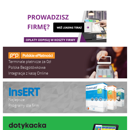
Terminale płatnicze za 0zł
Polska Bezgotówkowa
Integracja z kasą Online
Najlepsze
Programy dla firm