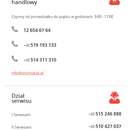
handlowy
Czynny od poniedziałku do piątku
w godzinach: 9:00 - 17:00
12 654 67 64
519 193 133
+48
514 311 310
+48
info@promokas.pl
Dział
serwisu
515 246 888
+48
I Serwisant
510 427 037
+48
II Serwisant