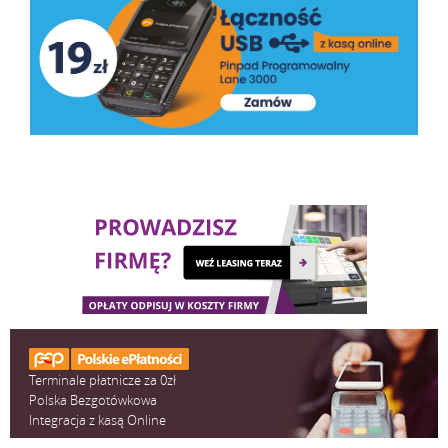
Terminale płatnicze za 0zł
Polska Bezgotówkowa
Integracja z kasą Online