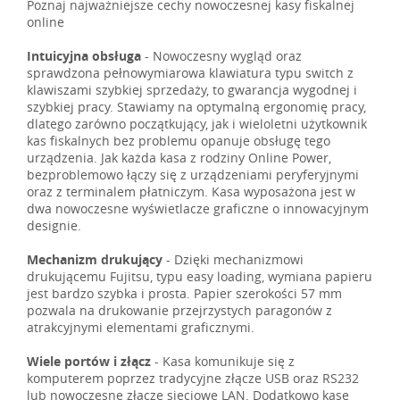
Poznaj najważniejsze cechy nowoczesnej kasy fiskalnej
online
Intuicyjna obsługa
- Nowoczesny wygląd oraz
sprawdzona pełnowymiarowa klawiatura typu switch z
klawiszami szybkiej sprzedaży, to gwarancja wygodnej i
szybkiej pracy. Stawiamy na optymalną ergonomię pracy,
dlatego zarówno początkujący, jak i wieloletni użytkownik
kas fiskalnych bez problemu opanuje obsługę tego
urządzenia. Jak każda kasa z rodziny Online Power,
bezproblemowo łączy się z urządzeniami peryferyjnymi
oraz z terminalem płatniczym. Kasa wyposażona jest w
dwa nowoczesne wyświetlacze graficzne o innowacyjnym
designie.
Mechanizm drukujący
- Dzięki mechanizmowi
drukującemu Fujitsu, typu easy loading, wymiana papieru
jest bardzo szybka i prosta. Papier szerokości 57 mm
pozwala na drukowanie przejrzystych paragonów z
atrakcyjnymi elementami graficznymi.
Wiele portów i złącz
- Kasa komunikuje się z
komputerem poprzez tradycyjne złącze USB oraz RS232
lub nowoczesne złącze sieciowe LAN. Dodatkowo kasę