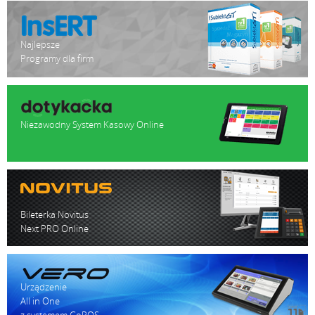
Najlepsze
Programy dla firm
Niezawodny System Kasowy Online
Bileterka Novitus
Next PRO Online
Urządzenie
All in One
z systemem GoPOS