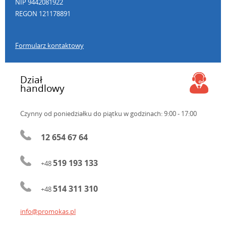
NIP 9442081922
REGON 121178891
Formularz kontaktowy
Dział
handlowy
Czynny od poniedziałku do piątku
w godzinach: 9:00 - 17:00
12 654 67 64
519 193 133
+48
514 311 310
+48
info@promokas.pl