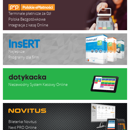
Terminale płatnicze za 0zł
Polska Bezgotówkowa
Integracja z kasą Online
Najlepsze
Programy dla firm
Niezawodny System Kasowy Online
Bileterka Novitus
Next PRO Online