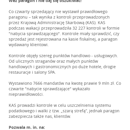
Weź paragon i nie daj się oszukiwać!
Co czwarty sprzedający nie wystawił prawidłowego
paragonu – tak wynika z kontroli przeprowadzonych
przez Krajową Administrację Skarbową (KAS). KAS
podczas wakacji przeprowadziła 32 227 kontroli w formie
"nabycia sprawdzającego". Kontrole miały sprawdzić, czy
sprzedaż jest rejestrowana na kasie fiskalnej, a paragon
wydawany klientowi.
Kontrole objęły szereg punktów handlowo - usługowych.
Od ulicznych straganów oraz małych punktów
handlowych i gastronomicznych po duże hotele, drogie
restauracje i salony SPA.
Wystawiono 7666 mandatów na kwotę prawie 9 mln zł. Co
czwarte "nabycie sprawdzające" wykazało
nieprawidłowości.
KAS prowadzi kontrole w celu uszczelnienia systemu
podatkowego i walki z tzw. „szarą strefą”, jednak paragon
zabezpiecza także nas, klientów.
Pozwala m. in. na: