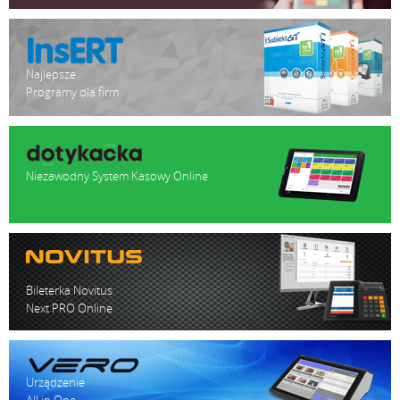
Najlepsze
Programy dla firm
Niezawodny System Kasowy Online
Bileterka Novitus
Next PRO Online
Urządzenie