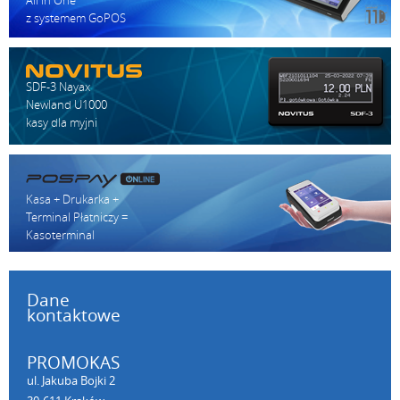
All in One
z systemem GoPOS
SDF-3 Nayax
Newland U1000
kasy dla myjni
Kasa + Drukarka +
Terminal Płatniczy =
Kasoterminal
Dane
kontaktowe
PROMOKAS
ul. Jakuba Bojki 2