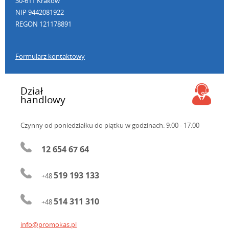
30-611 Kraków
NIP 9442081922
REGON 121178891
Formularz kontaktowy
Dział
handlowy
Czynny od poniedziałku do piątku
w godzinach: 9:00 - 17:00
12 654 67 64
519 193 133
+48
514 311 310
+48
info@promokas.pl