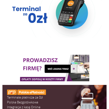
Terminale płatnicze za 0zł
Polska Bezgotówkowa
Integracja z kasą Online